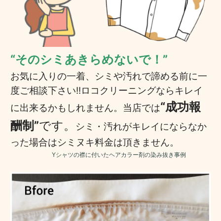
“そのシミあきらめないで！”
お気に入りの一着、シミや汚れで諦める前に一
度
ご相談下さい!!
ロコクリーニングならキレイ
“成功報
に出来るかもしれません。
当店では
酬制”
です。
シミ・汚れがキレイにならなか
った場合は
シミヌキ料金は
頂きません。
Yシャツの襟に付いたヘアカラー剤の染み抜き事例