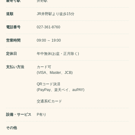
最寄り駅
井野駅
道順
JR井野駅より徒歩15分
電話番号
027-361-8760
営業時間
09:00 ～ 19:00
定休日
年中無休(お盆・正月除く)
支払い方法
カード可
(VISA、Master、JCB)
QRコード決済
(PayPay、楽天ペイ、auPAY)
交通系ICカード
設備・サービス
P有り
その他